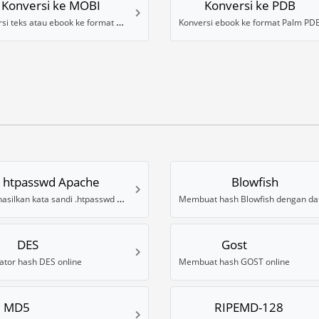
Konversi ke MOBI
Konversi ke PDB
Konversi teks atau ebook ke format MOBI
Konversi ebook ke format Palm PD
htpasswd Apache
Blowfish
Menghasilkan kata sandi .htpasswd untuk Apache
DES
Gost
tor hash DES online
Membuat hash GOST online
MD5
RIPEMD-128