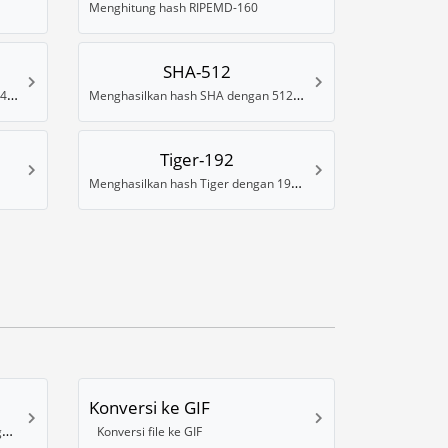
Menghitung hash RIPEMD-160
SHA-512
Menghasilkan hash SHA dengan 384 Bits
Menghasilkan hash SHA dengan 512 Bits
Tiger-192
Menghasilkan hash Tiger dengan 192 Bits
Konversi ke GIF
Mengonversi gambar ke format High dynamic-range (HDR) .EXR
Konversi file ke GIF