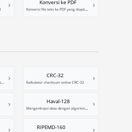
Konversi ke PDF
Konversi file teks ke PDF yang dioptimalkan untuk pembaca ebook
B
CRC-32
Membuat hash Blowfish dengan data acak
Kalkulator checksum online CRC-32
Haval-128
Mengenkripsi data dengan algoritma hash Haval-128
RIPEMD-160