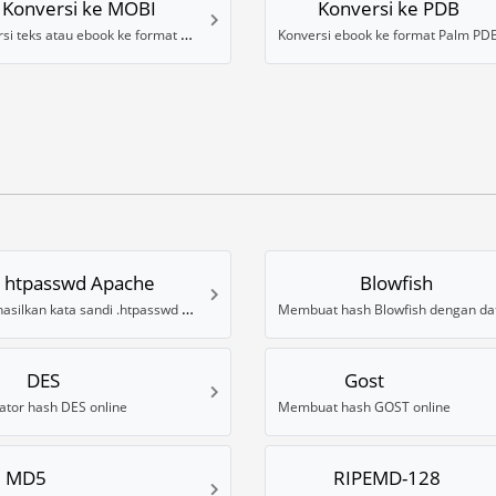
Konversi ke MOBI
Konversi ke PDB
Konversi teks atau ebook ke format MOBI
Konversi ebook ke format Palm PD
htpasswd Apache
Blowfish
Menghasilkan kata sandi .htpasswd untuk Apache
DES
Gost
tor hash DES online
Membuat hash GOST online
MD5
RIPEMD-128