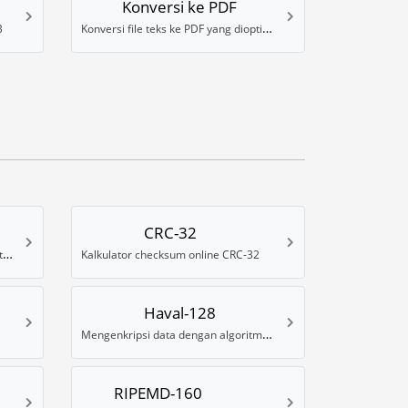
Konversi ke PDF
Konversi file teks ke PDF yang dioptimalkan untuk pembaca ebook
B
CRC-32
Membuat hash Blowfish dengan data acak
Kalkulator checksum online CRC-32
Haval-128
Mengenkripsi data dengan algoritma hash Haval-128
RIPEMD-160