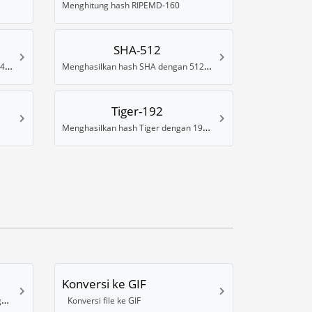
Menghitung hash RIPEMD-160
SHA-512
Menghasilkan hash SHA dengan 384 Bits
Menghasilkan hash SHA dengan 512 Bits
Tiger-192
Menghasilkan hash Tiger dengan 192 Bits
Konversi ke GIF
Mengonversi gambar ke format High dynamic-range (HDR) .EXR
Konversi file ke GIF